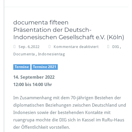
documenta fifteen
Präsentation der Deutsch-
Indonesischen Gesellschaft e.V. (Köln)
f
,
Sep. 6,2022
Kommentare deaktiviert
DIG
ü
,
Documenta
Indonesientag
r
d
Termine
Termine 2021
o
c
14. September 2022
u
12:00 bis 14:00 Uhr
m
e
Im Zusammenhang mit dem 70-jährigen Bestehen der
n
diplomatischen Beziehungen zwischen Deutschland und
t
a
Indonesien sowie der bestehenden Kontakte mit
f
ruangrupa mochte die DIG sich in Kassel im RuRu-Haus
i
der Öffentlichkeit vorstellen.
f