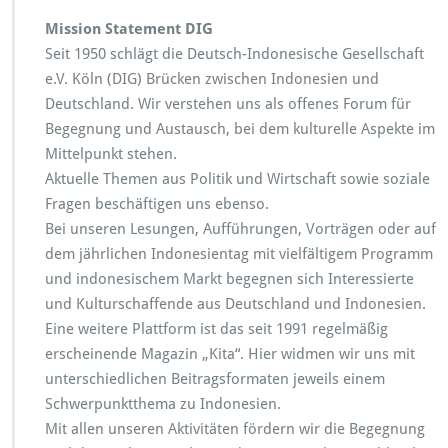
t
Mission Statement DIG
e
e
Seit 1950 schlägt die Deutsch-Indonesische Gesellschaft
n
e.V. Köln (DIG) Brücken zwischen Indonesien und
P
Deutschland. Wir verstehen uns als offenes Forum für
r
Begegnung und Austausch, bei dem kulturelle Aspekte im
ä
s
Mittelpunkt stehen.
e
Aktuelle Themen aus Politik und Wirtschaft sowie soziale
n
Fragen beschäftigen uns ebenso.
t
Bei unseren Lesungen, Aufführungen, Vorträgen oder auf
a
t
dem jährlichen Indonesientag mit vielfältigem Programm
i
und indonesischem Markt begegnen sich Interessierte
o
und Kulturschaffende aus Deutschland und Indonesien.
n
Eine weitere Plattform ist das seit 1991 regelmäßig
d
e
erscheinende Magazin „Kita“. Hier widmen wir uns mit
r
unterschiedlichen Beitragsformaten jeweils einem
D
Schwerpunktthema zu Indonesien.
e
Mit allen unseren Aktivitäten fördern wir die Begegnung
u