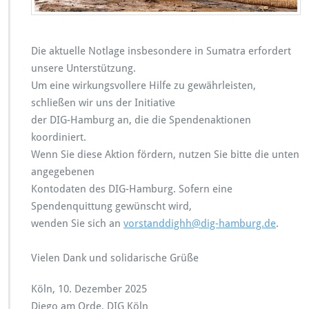
k
r
t
-
i
u
o
n
Die aktuelle Notlage insbesondere in Sumatra erfordert
n
d
unsere Unterstützung.
f
A
Um eine wirkungsvollere Hilfe zu gewährleisten,
ü
n
schließen wir uns der Initiative
r
f
S
ä
der DIG-Hamburg an, die die Spendenaktionen
u
n
koordiniert.
m
g
Wenn Sie diese Aktion fördern, nutzen Sie bitte die unten
a
e
angegebenen
t
r
r
k
Kontodaten des DIG-Hamburg. Sofern eine
a
u
Spendenquittung gewünscht wird,
r
wenden Sie sich an
vorstanddighh@dig-hamburg.de
.
s
Vielen Dank und solidarische Grüße
Köln, 10. Dezember 2025
Diego am Orde, DIG Köln