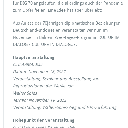
/
für DIG 70 angelaufen, die allerdings auch der Pandemie
C
zum Opfer fielen. Eine Idee hat aber überlebt:
U
L
Aus Anlass der 70jährigen diplomatischen Beziehungen
T
Deutschland-Indonesien veranstalten wir nun im
U
R
November in Bali ein Zwei-Tages-Programm KULTUR IM
E
DIALOG / CULTURE IN DIALOGUE.
I
N
Hauptveranstaltung
D
Ort: ARMA, Bali
I
A
Datum: November 18, 2022:
L
Veranstaltung: Seminar und Ausstellung von
O
Reproduktionen der Werke von
G
Walter Spies
U
E
Termin: November 19, 2022
Veranstaltung: Walter-Spies-Weg und Filmvorführung
Höhepunkt der Veranstaltung
Ort: Dusun Teges Kanginan, Bali