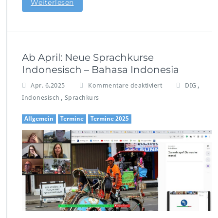
Weiterlesen
Ab April: Neue Sprachkurse
Indonesisch – Bahasa Indonesia
f
,
Apr. 6,2025
Kommentare deaktiviert
DIG
ü
,
Indonesisch
Sprachkurs
r
A
Allgemein
Termine
Termine 2025
b
A
p
r
i
l:
N
e
u
e