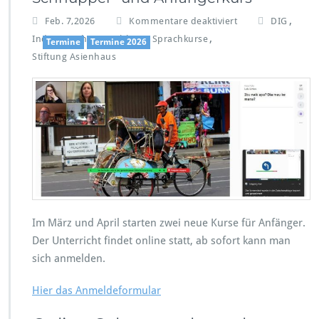
f
,
Feb. 7,2026
Kommentare deaktiviert
DIG
ü
,
,
,
Indonesisch
Sprachkurs
Sprachkurse
Termine
Termine 2026
r
Stiftung Asienhaus
I
n
d
o
n
e
s
i
s
c
h
-
Im März und April starten zwei neue Kurse für Anfänger.
S
Der Unterricht findet online statt, ab sofort kann man
p
sich anmelden.
r
a
Hier das Anmeldeformular
c
h