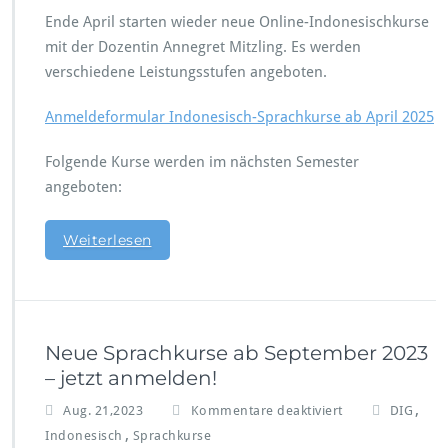
S
Ende April starten wieder neue Online-Indonesischkurse
p
r
mit der Dozentin Annegret Mitzling. Es werden
a
verschiedene Leistungsstufen angeboten.
c
h
Anmeldeformular Indonesisch-Sprachkurse ab April 2025
k
u
Folgende Kurse werden im nächsten Semester
r
s
angeboten:
e
I
Weiterlesen
n
d
o
n
e
s
Neue Sprachkurse ab September 2023
i
– jetzt anmelden!
s
c
f
,
Aug. 21,2023
Kommentare deaktiviert
DIG
h
ü
,
Indonesisch
Sprachkurse
–