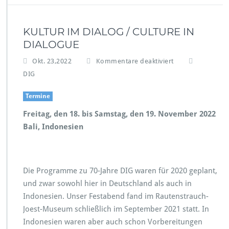
m
b
e
KULTUR IM DIALOG / CULTURE IN
r
DIALOGUE
2
0
f
Okt. 23,2022
Kommentare deaktiviert
2
ü
DIG
3
r
–
K
Termine
j
U
e
L
Freitag, den 18. bis Samstag, den 19. November 2022
t
T
Bali, Indonesien
z
U
t
R
a
I
n
M
m
Die Programme zu 70-Jahre DIG waren für 2020 geplant,
D
e
I
und zwar sowohl hier in Deutschland als auch in
l
A
Indonesien. Unser Festabend fand im Rautenstrauch-
d
L
Joest-Museum schließlich im September 2021 statt. In
e
O
n!
Indonesien waren aber auch schon Vorbereitungen
G