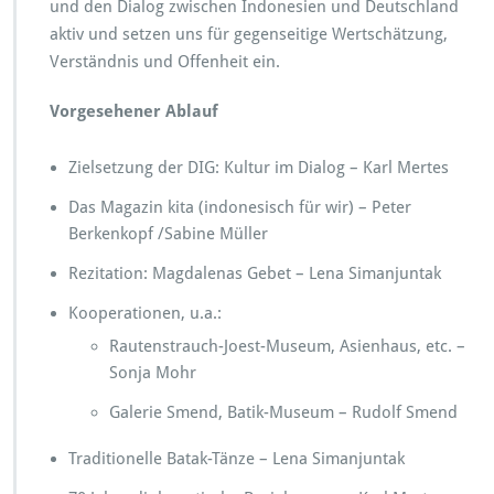
t
und den Dialog zwischen Indonesien und Deutschland
s
aktiv und setzen uns für gegenseitige Wertschätzung,
c
Verständnis und Offenheit ein.
h
-
Vorgesehener Ablauf
I
n
d
Zielsetzung der DIG: Kultur im Dialog – Karl Mertes
o
n
Das Magazin kita (indonesisch für wir) – Peter
e
Berkenkopf /Sabine Müller
s
i
Rezitation: Magdalenas Gebet – Lena Simanjuntak
s
c
Kooperationen, u.a.:
h
Rautenstrauch-Joest-Museum, Asienhaus, etc. –
e
Sonja Mohr
n
G
Galerie Smend, Batik-Museum – Rudolf Smend
e
s
Traditionelle Batak-Tänze – Lena Simanjuntak
e
l