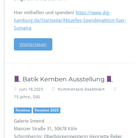
Hier mithelfen und spenden!
https://www.dig-
hamburg.de/Startseite/Aktuelles-Spendenaktion-fuer-
Sumatra
Weiterlesen
Batik Kemben Ausstellung
f
Juni 18,2025
Kommentare deaktiviert
ü
,
75 Jahre
DIG
r
Termine
Termine 2025
B
a
Galerie Smend
t
Mainzer Straße 31, 50678 Köln
i
Schirmherrin: Oberbürgermeisterin Henriette Reker
k