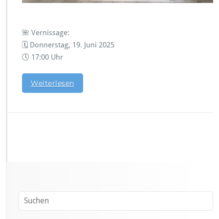
u
n
g
🌺 Vernissage:
🧵
🗓 Donnerstag, 19. Juni 2025
🕔 17:00 Uhr
Weiterlesen