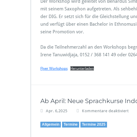
Der Workshop wird geleitet von Benardus Simb
r
mit seinem Saxophon aufgetreten. Als sehbehi
k
der DIG. Er setzt sich für die Gleichstellung
s
und verfügt über einen Bachelor in Ethnomusi
h
o
seine Promotion vor.
p
s
Da die Teilnehmerzahl an den Workshops begr
a
Irene Tanuwidjaja, 0152 / 368 141 49 oder 026
m
0
5.
Flyer Workshops
Herunterladen
0
7.
&
1
2.
Ab April: Neue Sprachkurse Ind
0
7.
f
Apr. 6,2025
Kommentare deaktiviert
i
ü
n
r
Allgemein
Termine
Termine 2025
B
A
a
b