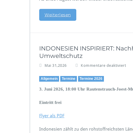
u
r
Weiterlesen
s
e
i
m
H
e
INDONESIEN INSPIRIERT: Nachh
r
Umweltschutz
b
s
f
Mai 31,2026
Kommentare deaktiviert
t
ü
2
r
Allgemein
Termine
Termine 2026
0
I
2
N
3. Juni 2026, 18:00 Uhr Rautenstrauch-Joest-
6
D
O
Eintritt frei
N
E
Flyer als PDF
S
I
Indonesien zählt zu den rohstoffreichsten Län
E