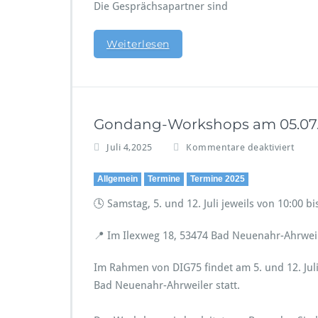
n
Die Gesprächsapartner sind
i
n
s
Weiterlesen
p
i
r
i
e
Gondang-Workshops am 05.07. &
r
t
f
Juli 4,2025
Kommentare deaktiviert
ü
r
Allgemein
Termine
Termine 2025
G
🕓 Samstag, 5. und 12. Juli jeweils von 10:00 b
o
n
d
📍 Im Ilexweg 18, 53474 Bad Neuenahr-Ahrwei
a
n
Im Rahmen von DIG75 findet am 5. und 12. Juli
g
Bad Neuenahr-Ahrweiler statt.
-
W
o