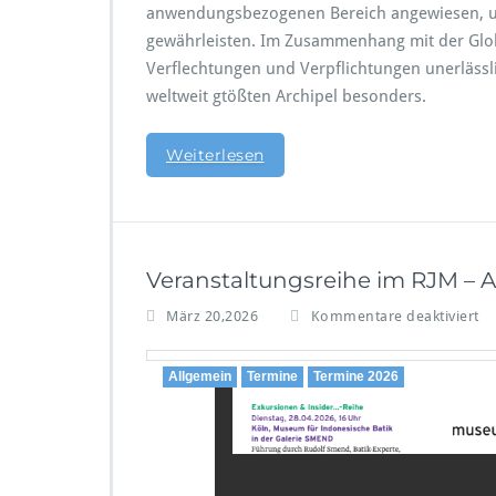
anwendungsbezogenen Bereich angewiesen, um
N
I
gewährleisten. Im Zusammenhang mit der Glob
N
Verflechtungen und Verpflichtungen unerlässl
S
weltweit gtößten Archipel besonders.
P
I
R
Weiterlesen
I
E
R
T:
N
Veranstaltungsreihe im RJM – Apr
a
c
f
März 20,2026
Kommentare deaktiviert
h
ü
h
r
a
Allgemein
Termine
Termine 2026
V
l
e
t
r
i
a
g
n
e
s