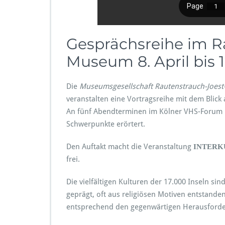
i
c
l
h
b
u
i
t
Gesprächsreihe im R
s
z
J
Museum 8. April bis 1
u
n
i
Die
Museumsgesellschaft Rautenstrauch-Joes
2
veranstalten eine Vortragsreihe mit dem Blic
0
An fünf Abendterminen im Kölner VHS-Forum 
2
Schwerpunkte erörtert.
6
I
n
Den Auftakt macht die Veranstaltung
INTERKU
d
frei.
o
n
Die vielfältigen Kulturen der 17.000 Inseln si
e
geprägt, oft aus religiösen Motiven entstanden
s
i
entsprechend den gegenwärtigen Herausford
e