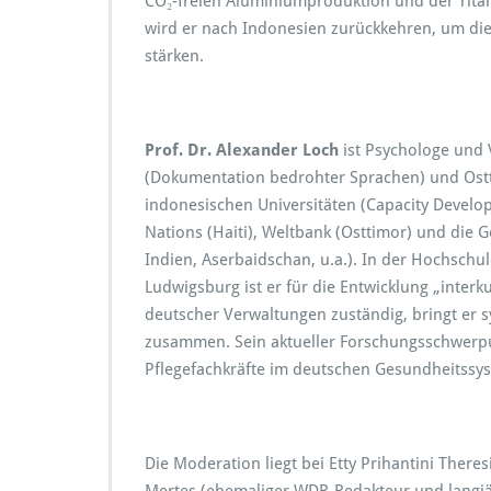
CO₂-freien Aluminiumproduktion und der Tit
wird er nach Indonesien zurückkehren, um die
stärken.
Prof. Dr. Alexander Loch
ist Psychologe und 
(Dokumentation bedrohter Sprachen) und Ostti
indonesischen Universitäten (Capacity Develop
Nations (Haiti), Weltbank (Osttimor) und die 
Indien, Aserbaidschan, u.a.). In der Hochschu
Ludwigsburg ist er für die Entwicklung „inter
deutscher Verwaltungen zuständig, bringt er 
zusammen. Sein aktueller Forschungsschwerpu
Pflegefachkräfte im deutschen Gesundheitssys
Die Moderation liegt bei Etty Prihantini There