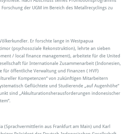
ansynthese. Nach Abschluss seines Promotionsprogramms
 Forschung der UGM im Bereich des Metallrecyclings zu
Völkerkundler. Er forschte lange in Westpapua
mor (psychosoziale Rekonstruktion), lehrte an sieben
ment / local finance management), arbeitete für die United
Gesellschaft für Internationale Zusammenarbeit (Indonesien,
le für öffentliche Verwaltung und Finanzen ( HVF)
kultureller Kompetenzen“ von zukünftigen Mitarbeitern
systematisch Geflüchtete und Studierende „auf Augenhöhe“
nkt sind „Akkulturationsherausforderungen indonesischer
tem“.
sia (Sprachvermittlerin aus Frankfurt am Main) und Karl