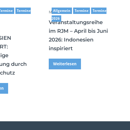
Termine
Termine
Allgemein
Termine
Termine
März 20,2026
2026
Veranstaltungsreihe
im RJM – April bis Juni
SIEN
2026: Indonesien
RT:
inspiriert
ige
ung durch
Weiterlesen
chutz
en