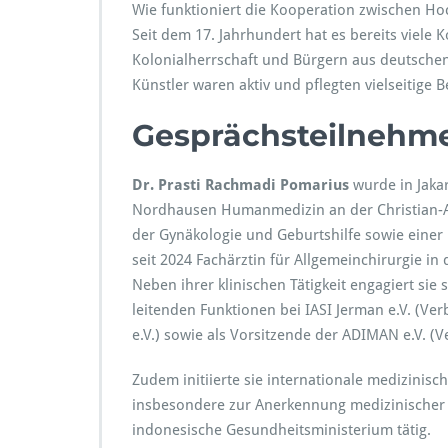
Wie funktioniert die Kooperation zwischen H
A
u
Seit dem 17. Jahrhundert hat es bereits viele
s
Kolonialherrschaft und Bürgern aus deutschen
t
Künstler waren aktiv und pflegten vielseitige
a
u
Gesprächsteilnehm
s
c
h
Dr. Prasti Rachmadi Pomarius
wurde in Jaka
u
Nordhausen Humanmedizin an der Christian-Alb
n
d
der Gynäkologie und Geburtshilfe sowie einer F
K
seit 2024 Fachärztin für Allgemeinchirurgie in d
o
Neben ihrer klinischen Tätigkeit engagiert sie 
o
leitenden Funktionen bei IASI Jerman e.V. (V
p
e
e.V.) sowie als Vorsitzende der ADIMAN e.V. (V
r
a
Zudem initiierte sie internationale medizinisc
t
insbesondere zur Anerkennung medizinischer 
i
indonesische Gesundheitsministerium tätig.
o