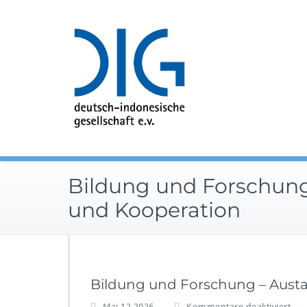
Zum
Inhalt
springen
Bildung und Forschung
und Kooperation
Bildung und Forschung – Aust
f
Mai 12,2026
Kommentare deaktiviert