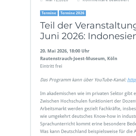
ü
r
Termine
Termine 2026
B
Teil der Veranstaltun
i
l
Juni 2026: Indonesien
d
u
n
20. Mai 2026, 18:00 Uhr
g
Rautenstrauch-Joest-M
u
Eintritt frei
n
d
F
Das Programm kann über YouTube-Kanal:
htt
o
r
Im akademischen wie im privaten Sektor gibt 
s
Zwischen Hochschulen funktioniert der Dozen
c
Arbeitsmarkt werden gezielt Fachkräfte, insb
h
u
wie umgekehrt deutsches Know-how in industri
n
Sprachunterricht kommt erine besondere Bed
g
Was kann Deutschland beispielsweise für die 
–