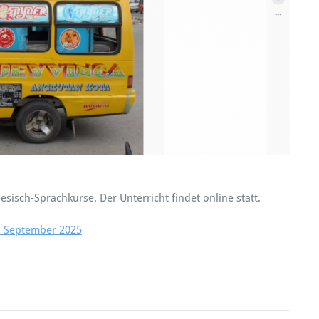
:
isch-Sprachkurse. Der Unterricht findet online statt.
b September 2025
m