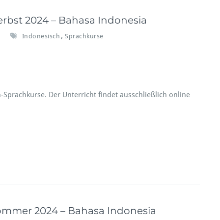
rbst 2024 – Bahasa Indonesia
f
,
Indonesisch
Sprachkurse
ü
r
m
N
e
u
e
Sprachkurse. Der Unterricht findet ausschließlich online
O
n
n
e
-
S
p
r
a
ommer 2024 – Bahasa Indonesia
c