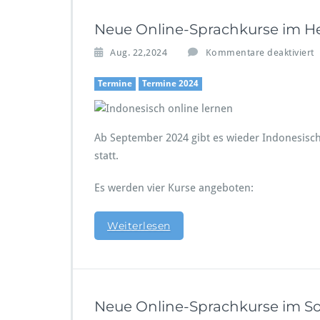
S
e
Neue Online-Sprachkurse im He
p
t
Aug. 22,2024
Kommentare deaktiviert
e
Termine
Termine 2024
b
e
r
Ab September 2024 gibt es wieder Indonesisch-
2
0
statt.
2
l
5
Es werden vier Kurse angeboten:
i
Weiterlesen
Neue Online-Sprachkurse im S