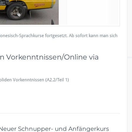
h:
N
e
u
e
S
nesisch-Sprachkurse fortgesetzt. Ab sofort kann man sich
p
r
a
c
n Vorkenntnissen/Online via
h
k
u
r
oliden Vorkenntnissen (A2.2/Teil 1)
s
e
i
m
S
o
m
m
 Neuer Schnupper- und Anfängerkurs
e