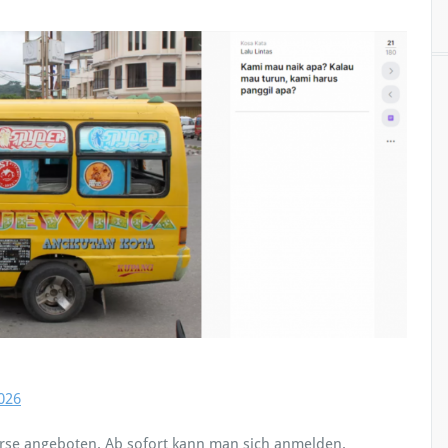
:
026
rse angeboten. Ab sofort kann man sich anmelden.