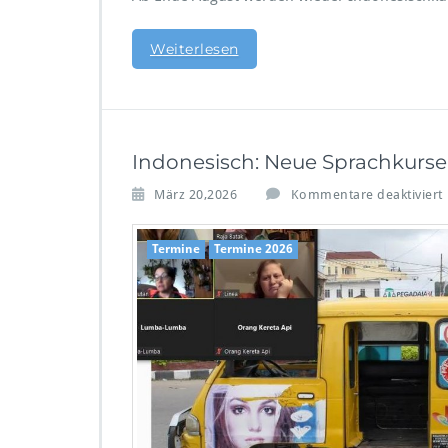
u
r
Weiterlesen
s
e
i
H
e
Indonesisch: Neue Sprachkurs
r
b
März 20,2026
Kommentare deaktiviert
s
t
Termine
Termine 2026
2
0
2
6