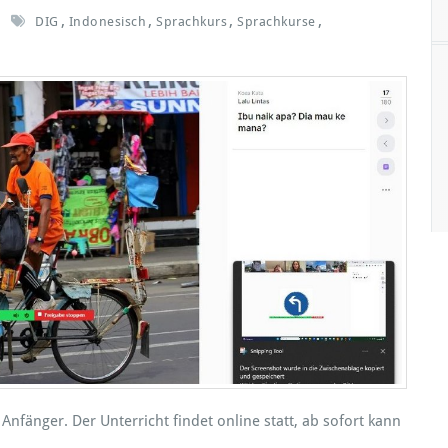
r
,
,
,
,
DIG
Indonesisch
Sprachkurs
Sprachkurse
2
0
2
6
Anfänger. Der Unterricht findet online statt, ab sofort kann