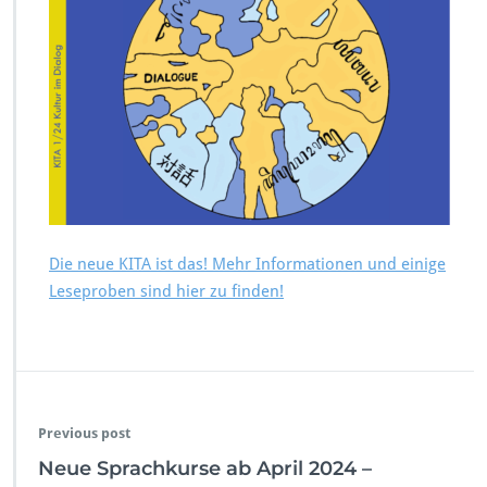
e
n:
K
u
l
t
u
r
i
m
D
i
Die neue KITA ist das! Mehr Informationen und einige
a
Leseproben sind hier zu finden!
l
o
g
(1/
2
4)
Previous post
Neue Sprachkurse ab April 2024 –