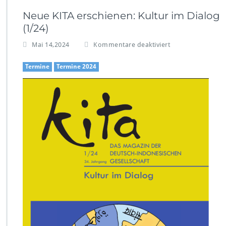
Neue KITA erschienen: Kultur im Dialog
(1/24)
f
Mai 14,2024
Kommentare deaktiviert
ü
r
Termine
Termine 2024
N
e
u
e
K
I
T
A
e
r
s
c
h
i
e
n