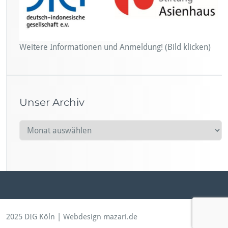
Weitere Informationen und Anmeldung! (Bild klicken)
Unser Archiv
U
n
s
e
r
A
r
c
2025 DIG Köln | Webdesign mazari.de
h