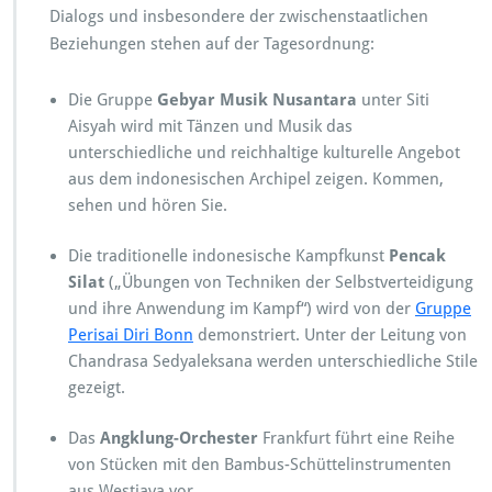
n,
Dialogs und insbesondere der zwischenstaatlichen
A
Beziehungen stehen auf der Tagesordnung:
u
g
e
Die Gruppe
Gebyar Musik Nusantara
unter Siti
n,
Aisyah wird mit Tänzen und Musik das
O
unterschiedliche und reichhaltige kulturelle Angebot
h
aus dem indonesischen Archipel zeigen. Kommen,
r
sehen und hören Sie.
Die traditionelle indonesische Kampfkunst
Pencak
Silat
(„Übungen von Techniken der Selbstverteidigung
und ihre Anwendung im Kampf“) wird von der
Gruppe
Perisai Diri Bonn
demonstriert. Unter der Leitung von
Chandrasa Sedyaleksana werden unterschiedliche Stile
gezeigt.
Das
Angklung-Orchester
Frankfurt führt eine Reihe
von Stücken mit den Bambus-Schüttelinstrumenten
aus Westjava vor.