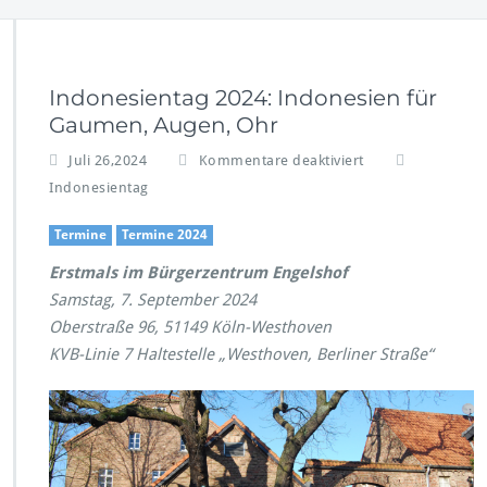
Indonesientag 2024: Indonesien für
Gaumen, Augen, Ohr
f
Juli 26,2024
Kommentare deaktiviert
ü
Indonesientag
r
I
Termine
Termine 2024
n
d
Erstmals im Bürgerzentrum Engelshof
o
Samstag, 7. September 2024
n
Oberstraße 96, 51149 Köln-Westhoven
e
KVB-Linie 7 Haltestelle „Westhoven, Berliner Straße“
s
i
e
n
t
a
g