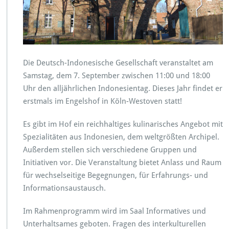
2
0
2
4:
I
n
Die Deutsch-Indonesische Gesellschaft veranstaltet am
d
Samstag, dem 7. September zwischen 11:00 und 18:00
o
Uhr den alljährlichen Indonesientag. Dieses Jahr findet er
n
erstmals im Engelshof in Köln-Westoven statt!
e
s
i
Es gibt im Hof ein reichhaltiges kulinarisches Angebot mit
e
Spezialitäten aus Indonesien, dem weltgrößten Archipel.
n
Außerdem stellen sich verschiedene Gruppen und
f
Initiativen vor. Die Veranstaltung bietet Anlass und Raum
ü
r
für wechselseitige Begegnungen, für Erfahrungs- und
G
Informationsaustausch.
a
u
Im Rahmenprogramm wird im Saal Informatives und
m
Unterhaltsames geboten. Fragen des interkulturellen
e