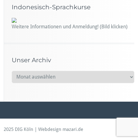
Indonesisch-Sprachkurse
Weitere Informationen und Anmeldung! (Bild klicken)
Unser Archiv
U
n
s
e
r
A
r
c
2025 DIG Köln | Webdesign mazari.de
h