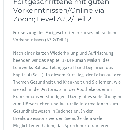
Fortgeschrittene mit guten
e
Vorkenntnissen/Online via
S
p
Zoom; Level A2.2/Teil 2
r
a
Fortsetzung des Fortgeschrittenenkurses mit soliden
c
h
Vorkenntnissen (A2.2/Teil 1)
k
u
Nach einer kurzen Wiederholung und Auffrischung
r
beenden wir das Kapitel 3 (Di Rumah Makan) des
s
Lehrwerks Bahasa Tetanggaku II und beginnen das
e
i
Kapitel 4 (Sakit). In diesem Kurs liegt der Fokus auf den
m
Themen Gesundheit und Krankheit und Sie lernen, wie
S
sie sich in der Arztpraxis, in der Apotheke oder im
o
Krankenhaus verständigen. Dazu gibt es viele Übungen
m
m
zum Hörverstehen und kulturelle Informationen zum
e
Gesundheitswesen in Indonesien. In den
r
Breakoutsessions werden Sie außerdem viele
2
Möglichkeiten haben, das Sprechen zu trainieren.
0