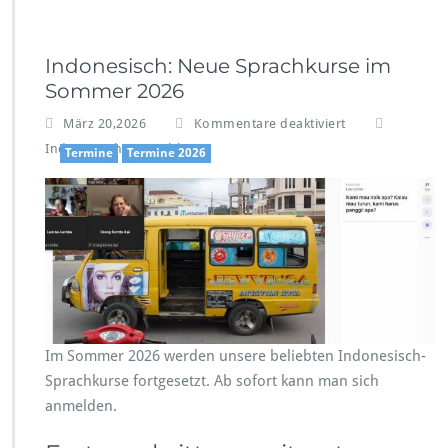
Indonesisch: Neue Sprachkurse im
Sommer 2026
f
März 20,2026
Kommentare deaktiviert
ü
,
Indonesisch
Sprachkurse
Termine
Termine 2026
r
I
n
d
o
n
e
s
i
s
Im Sommer 2026 werden unsere beliebten Indonesisch-
c
Sprachkurse fortgesetzt. Ab sofort kann man sich
h:
N
anmelden.
e
u