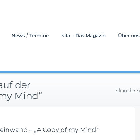
News / Termine
kita – Das Magazin
Über uns
auf der
Filmreihe S
 my Mind“
Leinwand – „A Copy of my Mind“