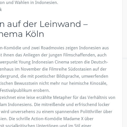
tion und Wahlen in Indonesien.
k
n auf der Leinwand –
inema Köln
ction-Komödie und zwei Roadmovies zeigen Indonesien aus
t ihnen das Anliegen der jungen Filmschaffenden, auch
werpunkt Young Indonesian Cinema setzen die Deutsch-
sienhaus im November die Filmreihe Südostasien auf der
ordergrund, die mit poetischer Bildsprache, umwerfenden
schen Bewusstsein nicht mehr nur heimische Kinosäle,
Festivalpublikum erobern.
ichnet eine leise erzählte Metapher für das Verhältnis von
lam Indonesiens. Die mitreißende und erfrischend locker
 wird unversehens zu einem spannenden Politthriller über
ien. Die schrille Action-Komödie Madame X über
ozialkritischen Untertönen und im Stil einer