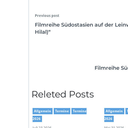
Previous post
Filmreihe Südostasien auf der Lei
Hilal)“
Filmreihe S
Releted Posts
Allgemein
Termine
Termine
Allgemein
2026
2026
Juli 23,2026
Mai 31,2026