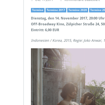
ü
r
Termine
Termine 2017
Termine 2020
Termine 2
F
Dienstag, den 14. November 2017, 20:00 Uhr
i
l
OFF-Broadway Kino, Zülpicher Straße 24, 506
m
Eintritt: 6,00 EUR
r
e
Indonesien / Korea, 2015, Regie: Joko Anwar, 
i
h
e
S
ü
d
o
s
t
a
s
i
e
n