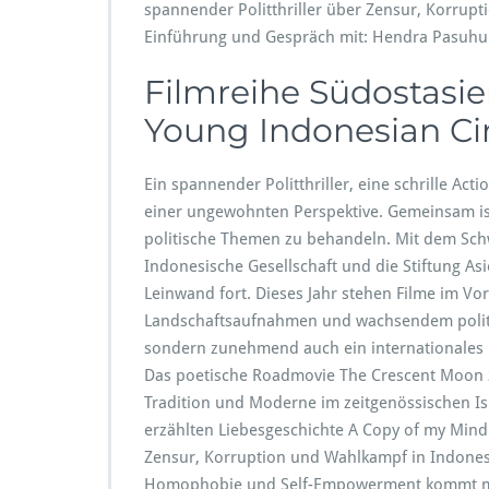
m
spannender Politthriller über Zensur, Korrup
y
Einführung und Gespräch mit: Hendra Pasuhu
M
i
Filmreihe Südostasie
n
d“
Young Indonesian C
Ein spannender Politthriller, eine schrille A
einer ungewohnten Perspektive. Gemeinsam is
politische Themen zu behandeln. Mit dem Sch
Indonesische Gesellschaft und die Stiftung A
Leinwand fort. Dieses Jahr stehen Filme im V
Landschaftsaufnahmen und wachsendem politi
sondern zunehmend auch ein internationales 
Das poetische Roadmovie The Crescent Moon ze
Tradition und Moderne im zeitgenössischen Is
erzählten Liebesgeschichte A Copy of my Mind
Zensur, Korruption und Wahlkampf in Indones
Homophobie und Self-Empowerment kommt mit s