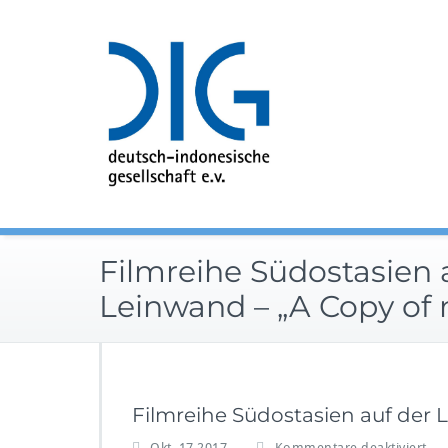
Zum
Inhalt
springen
Filmreihe Südostasien 
Leinwand – „A Copy of
Filmreihe Südostasien auf der 
f
Okt. 17,2017
Kommentare deaktiviert