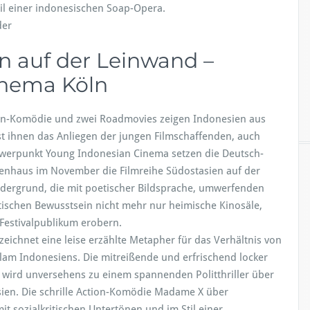
til einer indonesischen Soap-Opera.
der
n auf der Leinwand –
inema Köln
ction-Komödie und zwei Roadmovies zeigen Indonesien aus
t ihnen das Anliegen der jungen Filmschaffenden, auch
werpunkt Young Indonesian Cinema setzen die Deutsch-
sienhaus im November die Filmreihe Südostasien auf der
ordergrund, die mit poetischer Bildsprache, umwerfenden
schen Bewusstsein nicht mehr nur heimische Kinosäle,
Festivalpublikum erobern.
ichnet eine leise erzählte Metapher für das Verhältnis von
lam Indonesiens. Die mitreißende und erfrischend locker
 wird unversehens zu einem spannenden Politthriller über
ien. Die schrille Action-Komödie Madame X über
ozialkritischen Untertönen und im Stil einer