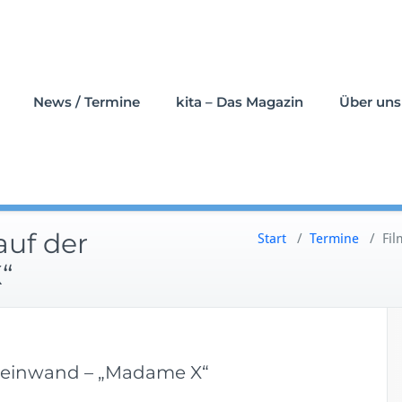
News / Termine
kita – Das Magazin
Über uns
auf der
Start
/
Termine
/
Fil
“
 Leinwand – „Madame X“