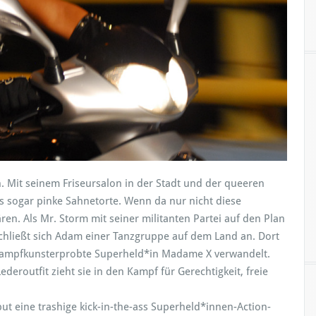
. Mit seinem Friseursalon in der Stadt und der queeren
es sogar pinke Sahnetorte. Wenn da nur nicht diese
M
en. Als Mr. Storm mit seiner militanten Partei auf den Plan
schließt sich Adam einer Tanzgruppe auf dem Land an. Dort
e kampfkunsterprobte Superheld*in Mada­me X verwandelt.
eroutfit zieht sie in den Kampf für Gerechtigkeit, freie
ut eine trashige kick-in-the-ass Superheld*innen-Action-