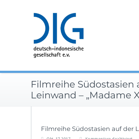
Zum
Inhalt
springen
Filmreihe Südostasien 
Leinwand – „Madame X
Filmreihe Südostasien auf der
f
Okt. 17,2017
Kommentare deaktiviert