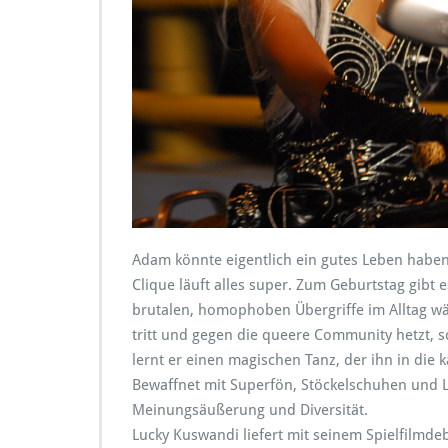
a
u
f
d
e
r
L
e
i
n
w
a
n
Adam könnte eigentlich ein gutes Leben haben
d
Clique läuft alles super. Zum Geburtstag gibt 
–
„
brutalen, homophoben Übergriffe im Alltag wär
a
tritt und gegen die queere Community hetzt, 
d
lernt er einen magischen Tanz, der ihn in di
a
Bewaffnet mit Superfön, Stöckelschuhen und Led
m
e
Meinungsäußerung und Diversität.
X“
Lucky Kuswandi liefert mit seinem Spielfilmdeb