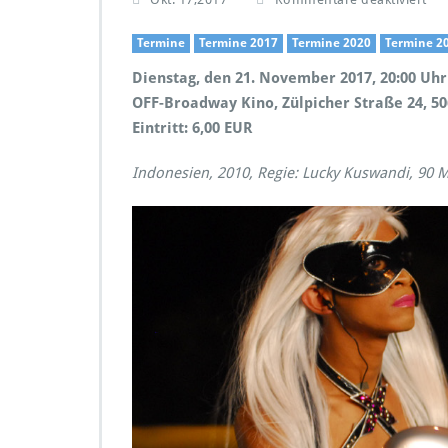
ü
r
Termine
Termine 2017
Termine 2020
Termine 2
F
Dienstag, den 21. November 2017, 20:00 Uhr
i
l
OFF-Broadway Kino, Zülpicher Straße 24, 506
m
Eintritt: 6,00 EUR
r
e
Indonesien, 2010, Regie: Lucky Kuswandi, 90 M
i
h
e
S
ü
d
o
s
t
a
s
i
e
n