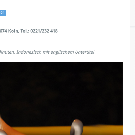
021
74 Köln, Tel.: 0221/232 418
inuten, Indonesisch mit englischem Untertitel