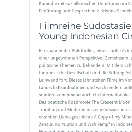
Komödie mit sozialkritischen Untertönen im S
Einführung und Gespräch mit: Kristina Schnei
Filmreihe Südostasie
Young Indonesian C
Ein spannender Politthriller, eine schrille A
einer ungewohnten Perspektive. Gemeinsam is
politische Themen zu behandeln. Mit dem Sch
Indonesische Gesellschaft und die Stiftung A
Leinwand fort. Dieses Jahr stehen Filme im V
Landschaftsaufnahmen und wachsendem politi
sondern zunehmend auch ein internationales 
Das poetische Roadmovie The Crescent Moon ze
Tradition und Moderne im zeitgenössischen Is
erzählten Liebesgeschichte A Copy of my Mind
Zensur, Korruption und Wahlkampf in Indones
Homophobie und Self-Empowerment kommt mit s