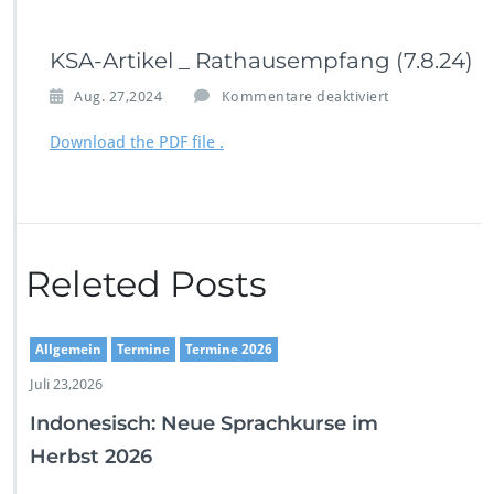
KSA-Artikel _ Rathausempfang (7.8.24)
f
Aug. 27,2024
Kommentare deaktiviert
ü
r
Download the PDF file .
K
S
A
-
A
r
Releted Posts
t
i
k
Allgemein
Termine
Termine 2026
e
l
Juli 23,2026
_
Indonesisch: Neue Sprachkurse im
R
a
Herbst 2026
t
h