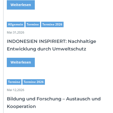
a
Weiterlesen
u
s
e
m
Allgemein
Termine
Termine 2026
p
Mai 31,2026
f
a
INDONESIEN INSPIRIERT: Nachhaltige
n
Entwicklung durch Umweltschutz
g
(7.
8.
Weiterlesen
2
4)
Termine
Termine 2026
Mai 12,2026
Bildung und Forschung – Austausch und
Kooperation