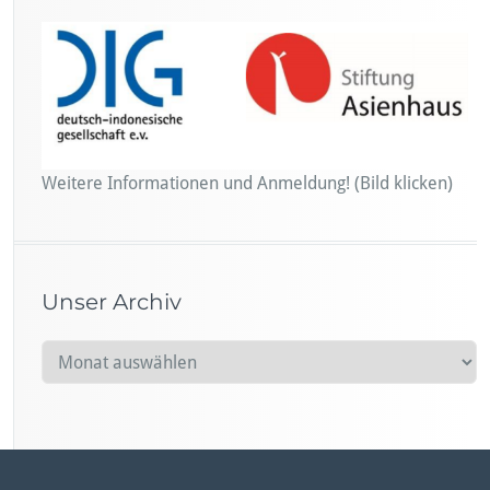
Weitere Informationen und Anmeldung! (Bild klicken)
Unser Archiv
U
n
s
e
r
A