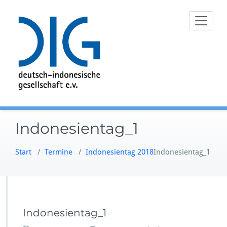
Zum
Inhalt
springen
Indonesientag_1
Start
/
Termine
/
Indonesientag 2018
Indonesientag_1
Indonesientag_1