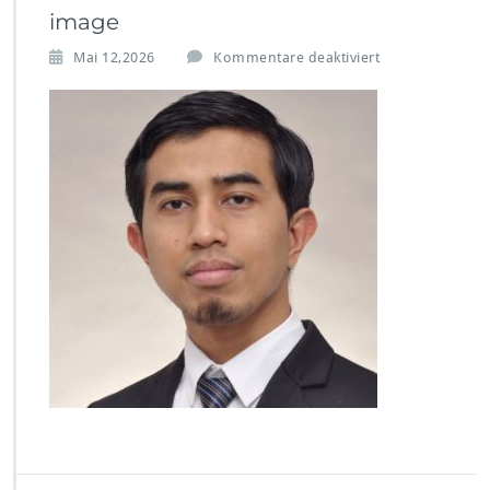
image
f
Mai 12,2026
Kommentare deaktiviert
ü
r
i
m
a
g
e