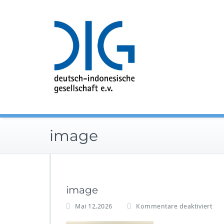
Zum
Inhalt
springen
image
image
f
Mai 12,2026
Kommentare deaktiviert
ü