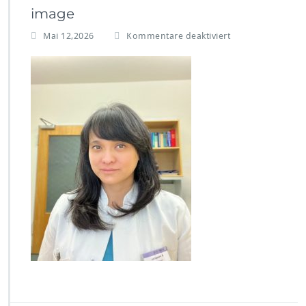
image
f
Mai 12,2026
Kommentare deaktiviert
ü
r
i
m
a
g
e