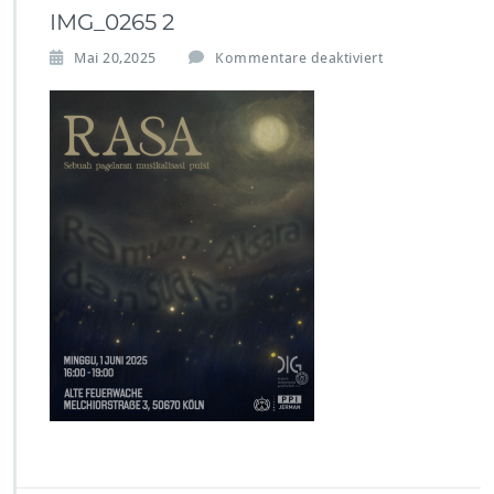
IMG_0265 2
f
Mai 20,2025
Kommentare deaktiviert
ü
r
I
M
G
_
0
2
6
5
2