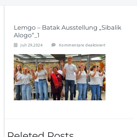
Lemgo – Batak Ausstellung „Sibalik
Alogo“_1
f
Juli 29,2024
Kommentare deaktiviert
ü
r
L
e
m
g
o
–
B
a
t
a
k
A
Releted Posts
u