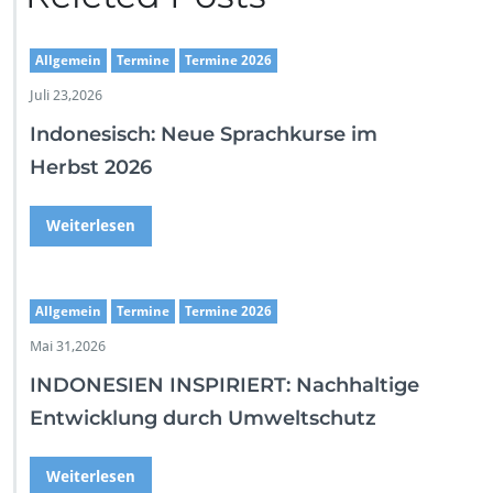
s
s
Allgemein
Termine
Termine 2026
t
e
Juli 23,2026
l
l
Indonesisch: Neue Sprachkurse im
u
Herbst 2026
n
g
„S
Weiterlesen
i
b
a
l
Allgemein
Termine
Termine 2026
i
Mai 31,2026
k
A
INDONESIEN INSPIRIERT: Nachhaltige
l
Entwicklung durch Umweltschutz
o
g
o“_
Weiterlesen
1