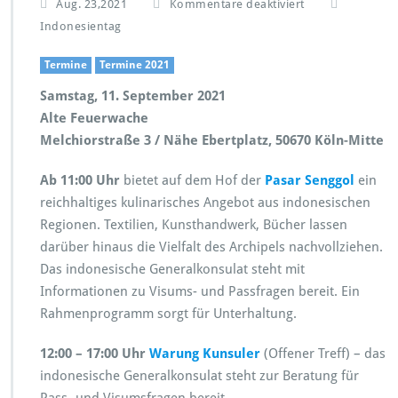
f
Aug. 23,2021
Kommentare deaktiviert
ü
Indonesientag
r
I
Termine
Termine 2021
n
d
Samstag, 11. September 2021
o
Alte Feuerwache
n
Melchiorstraße 3 / Nähe Ebertplatz, 50670 Köln-Mitte
e
s
Ab 11:00 Uhr
bietet auf dem Hof der
Pasar Senggol
i
ein
e
reichhaltiges kulinarisches Angebot aus indonesischen
n
Regionen. Textilien, Kunsthandwerk, Bücher lassen
t
darüber hinaus die Vielfalt des Archipels nachvollziehen.
a
Das indonesische Generalkonsulat steht mit
g
2
Informationen zu Visums- und Passfragen bereit. Ein
0
Rahmenprogramm sorgt für Unterhaltung.
2
1
12:00 – 17:00 Uhr
Warung Kunsuler
(Offener Treff) – das
indonesische Generalkonsulat steht zur Beratung für