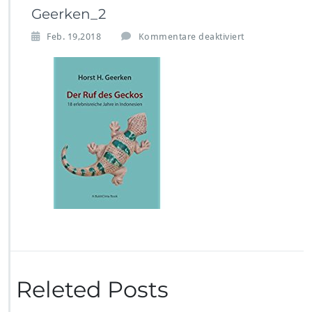
Geerken_2
f
Feb. 19,2018
Kommentare deaktiviert
ü
r
G
e
e
r
k
e
n
_
2
Releted Posts