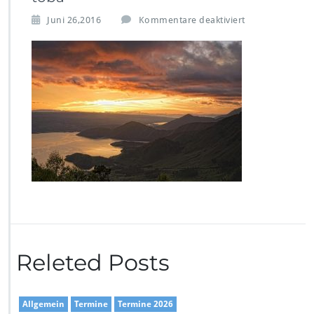
f
Juni 26,2016
Kommentare deaktiviert
ü
r
t
o
b
a
Releted Posts
Allgemein
Termine
Termine 2026