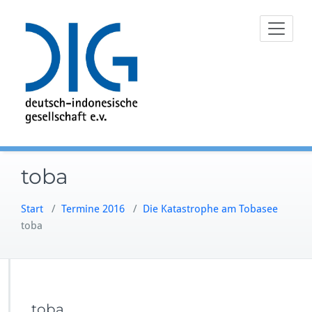
Zum
Inhalt
springen
toba
Start
/
Termine 2016
/
Die Katastrophe am Tobasee
toba
toba