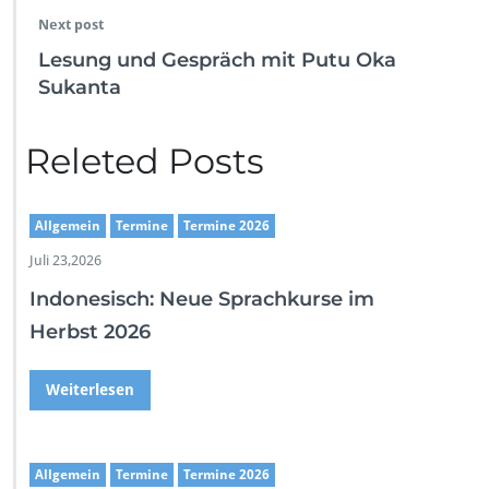
t
Next post
P
u
Lesung und Gespräch mit Putu Oka
b
Sukanta
l
i
k
Releted Posts
u
m
s
Allgemein
Termine
Termine 2026
g
e
Juli 23,2026
s
p
Indonesisch: Neue Sprachkurse im
r
Herbst 2026
ä
c
h
Weiterlesen
i
m
W
i
Allgemein
Termine
Termine 2026