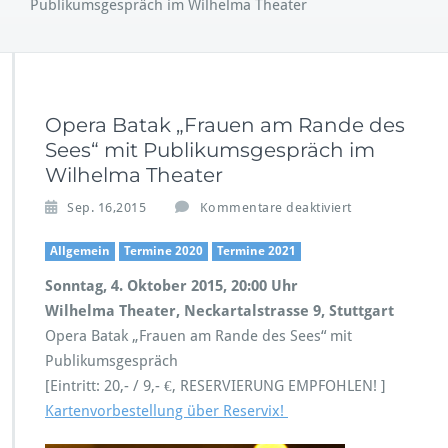
Publikumsgespräch im Wilhelma Theater
Opera Batak „Frauen am Rande des
Sees“ mit Publikumsgespräch im
Wilhelma Theater
f
Sep. 16,2015
Kommentare deaktiviert
ü
r
Allgemein
Termine 2020
Termine 2021
O
Sonntag, 4. Oktober 2015, 20:00 Uhr
p
e
Wilhelma Theater, Neckartalstrasse 9, Stuttgart
r
Opera Batak „Frauen am Rande des Sees“ mit
a
Publikumsgespräch
B
[Eintritt: 20,- / 9,- €, RESERVIERUNG EMPFOHLEN! ]
a
t
Kartenvorbestellung über Reservix!
a
k