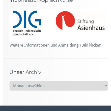
Indonesisch-Sprachkurse
Weitere Informationen und Anmeldung! (Bild klicken)
Unser Archiv
U
n
s
e
r