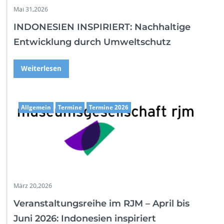
l
Mai 31,2026
h
e
INDONESIEN INSPIRIERT: Nachhaltige
l
Entwicklung durch Umweltschutz
m
a
T
Weiterlesen
h
e
a
t
Allgemein
Termine
Termine 2026
e
r
März 20,2026
Veranstaltungsreihe im RJM – April bis
Juni 2026: Indonesien inspiriert