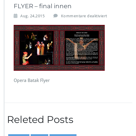
FLYER – final innen
f
Aug. 24,2015
Kommentare deaktiviert
ü
r
F
L
Y
E
R
–
f
i
Opera Batak Flyer
n
a
l
i
n
n
Releted Posts
e
n