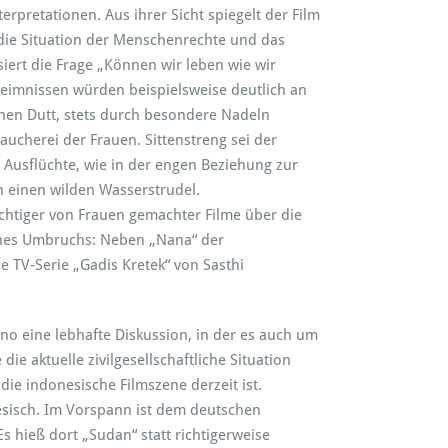
rpretationen. Aus ihrer Sicht spiegelt der Film
, die Situation der Menschenrechte und das
iert die Frage „Können wir leben wie wir
eimnissen würden beispielsweise deutlich an
nen Dutt, stets durch besondere Nadeln
cherei der Frauen. Sittenstreng sei der
es Ausflüchte, wie in der engen Beziehung zur
 einen wilden Wasserstrudel.
chtiger von Frauen gemachter Filme über die
eines Umbruchs: Neben „Nana“ der
e TV-Serie „Gadis Kretek“ von Sasthi
ino eine lebhafte Diskussion, in der es auch um
e aktuelle zivilgesellschaftliche Situation
 die indonesische Filmszene derzeit ist.
nesisch. Im Vorspann ist dem deutschen
Es hieß dort „Sudan“ statt richtigerweise