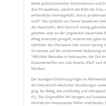
Reihe aufschlussreicher Informationen und Inte
drei Perspektiven, nämlich die Rolle der Frau
verbindliche Heimatgefühl. Und er problematis
sind?“. Die Symbole von Nanas bewahrten Geh
der Haartracht, dem klassisch streng gebunde
gehalten oder an der ungewohnt dauernden Rau
Alltag einerseits geregelt, andererseits gebe 
Geliebten des Ehemanns oder einem Sprung in
Sri verwies auf die zunehmende Bedeutung wi
1965/66er Massaker in Indonesien, der Zeit 
Dokumentarfilm von Lola Amaria „Eksil“ und di
Nandani.
Der kundigen Einführung folgte im Allerweltsk
die indonesisch-deutschen Beziehungen sowie di
ging. Ein Beleg, wie reichhaltig und vielsagend
P.S,: Der Originalfilm lief übrigens auf Sunda
Vertrieb ein interessanter Fehler unterlaufen. 