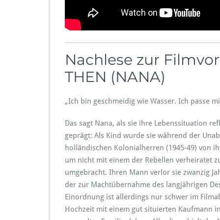
Nachlese zur Filmv
THEN (NANA)
„Ich bin geschmeidig wie Wasser. Ich passe mi
Das sagt Nana, als sie ihre Lebenssituation ref
geprägt: Als Kind wurde sie während der Una
holländischen Kolonialherren (1945-49) von ih
um nicht mit einem der Rebellen verheiratet 
umgebracht. Ihren Mann verlor sie zwanzig Jah
der zur Machtübernahme des langjährigen Desp
Einordnung ist allerdings nur schwer im Filma
Hochzeit mit einem gut situierten Kaufmann i