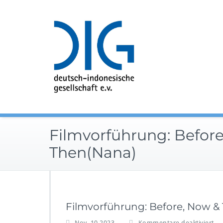
Zum
Inhalt
springen
Filmvorführung: Befor
Then(Nana)
Filmvorführung: Before, Now &
f
Nov. 10,2023
Kommentare deaktiviert