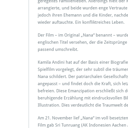
geregeltes Familienleben. Allerdings hielt der
arrangierte, und beide wurden enge Vertraute 
jedoch ihren Ehemann und die Kinder, nachde
wieder auftauchte. Ein konfliktreiches Leben.
Der Film – im Original „Nana“ benannt – wurd
englischen Titel versehen, der die Zeitsprünge
passend umschreibt.
Kamila Andini hat auf der Basis einer Biograf
Spielfilm vorgelegt, der sehr subtil die träu
Nana schildert. Der patriarchalen Gesellschaf
angepasst – und findet doch die Kraft, sich let
befreien. Diese Emanzipation erschließt sich
beruhigende Erzählung mit eindrucksvollen B
Illustration. Dies verdeutlicht die Traumwelt d
Am 21. November lief „Nana“ im voll besetzte
Film gab Sri Tunruang (AK Indonesien Aachen /