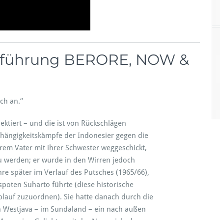
orführung BERORE, NOW &
ch an.“
lektiert – und die ist von Rückschlägen
bhängigkeitskämpfe der Indonesier gegen die
rem Vater mit ihrer Schwester weggeschickt,
zu werden; er wurde in den Wirren jedoch
re später im Verlauf des Putsches (1965/66),
oten Suharto führte (diese historische
blauf zuzuordnen). Sie hatte danach durch die
n Westjava – im Sundaland – ein nach außen