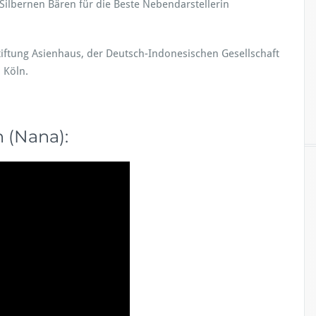
Silbernen Bären für die Beste Nebendarstellerin
tiftung Asienhaus, der Deutsch-Indonesischen Gesellschaft
 Köln.
n (Nana):