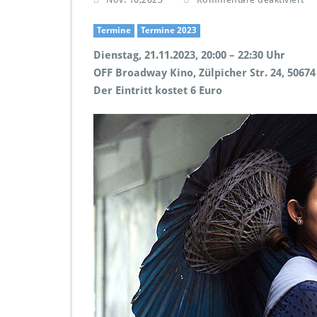
ü
r
Termine
Termine 2023
F
Dienstag, 21.11.2023, 20:00 – 22:30 Uhr
i
l
OFF Broadway Kino, Zülpicher Str. 24, 50674
m
Der Eintritt kostet 6 Euro
v
o
r
f
ü
h
r
u
n
g:
B
e
f
o
r
e,