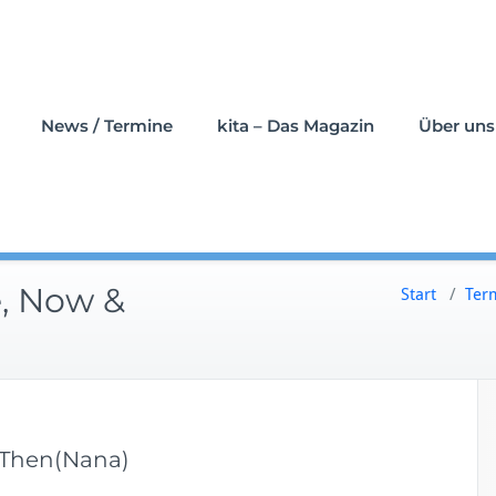
News / Termine
kita – Das Magazin
Über uns
e, Now &
Start
/
Ter
 Then(Nana)