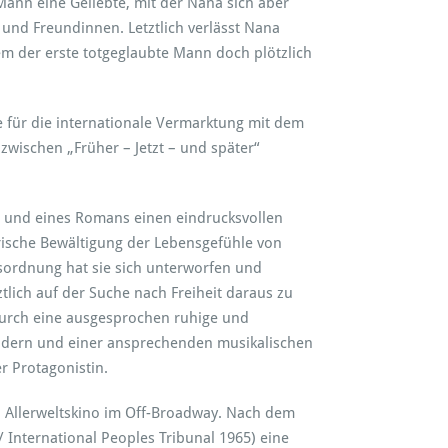
 Mann eine Geliebte, mit der Nana sich aber
und Freundinnen. Letztlich verlässt Nana
m der erste totgeglaubte Mann doch plötzlich
e für die internationale Vermarktung mit dem
 zwischen „Früher – Jetzt – und später“
ie und eines Romans einen eindrucksvollen
merische Bewältigung der Lebensgefühle von
tsordnung hat sie sich unterworfen und
ztlich auf der Suche nach Freiheit daraus zu
 durch eine ausgesprochen ruhige und
ildern und einer ansprechenden musikalischen
er Protagonistin.
n Allerweltskino im Off-Broadway. Nach dem
 International Peoples Tribunal 1965) eine