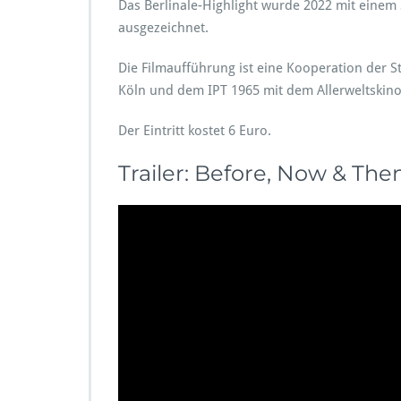
Das Berlinale-Highlight wurde 2022 mit einem 
ausgezeichnet.
Die Filmaufführung ist eine Kooperation der S
Köln und dem IPT 1965 mit dem Allerweltskino
Der Eintritt kostet 6 Euro.
Trailer: Before, Now & The