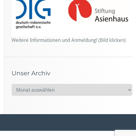
Weitere Informationen und Anmeldung! (Bild klicken)
Unser Archiv
U
n
s
e
r
A
r