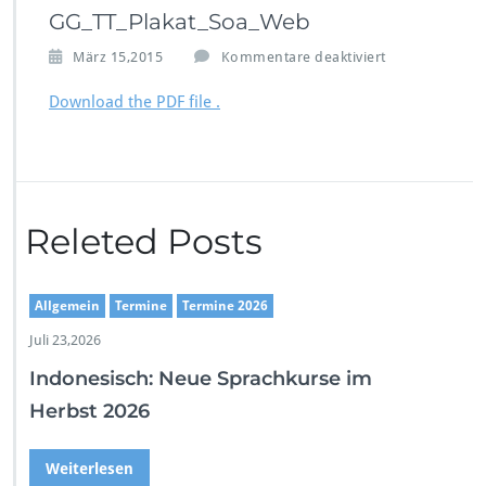
GG_TT_Plakat_Soa_Web
f
März 15,2015
Kommentare deaktiviert
ü
r
Download the PDF file .
G
G
_
T
T
_
Releted Posts
P
l
a
Allgemein
Termine
Termine 2026
k
a
Juli 23,2026
t
Indonesisch: Neue Sprachkurse im
_
S
Herbst 2026
o
a
_
Weiterlesen