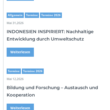
W
e
b
Allgemein
Termine
Termine 2026
Mai 31,2026
INDONESIEN INSPIRIERT: Nachhaltige
Entwicklung durch Umweltschutz
Weiterlesen
Termine
Termine 2026
Mai 12,2026
Bildung und Forschung – Austausch und
Kooperation
Weiterlesen