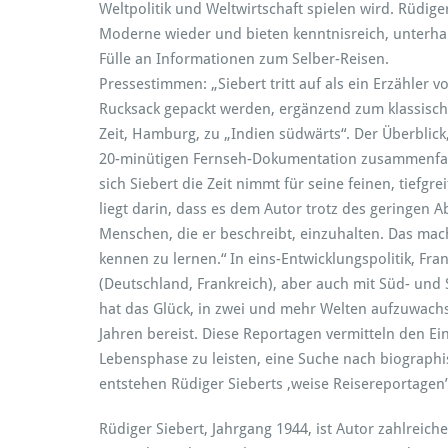
Weltpolitik und Weltwirtschaft spielen wird. Rüdig
Moderne wieder und bieten kenntnisreich, unterha
Fülle an Informationen zum Selber-Reisen.
Pressestimmen: „Siebert tritt auf als ein Erzähler 
Rucksack gepackt werden, ergänzend zum klassische
Zeit, Hamburg, zu „Indien südwärts“. Der Überblick
20-minütigen Fernseh-Dokumentation zusammenfas
sich Siebert die Zeit nimmt für seine feinen, tief
liegt darin, dass es dem Autor trotz des geringen 
Menschen, die er beschreibt, einzuhalten. Das mac
kennen zu lernen.“ In eins-Entwicklungspolitik, Fra
(Deutschland, Frankreich), aber auch mit Süd- un
hat das Glück, in zwei und mehr Welten aufzuwachsen
Jahren bereist. Diese Reportagen vermitteln den Ein
Lebensphase zu leisten, eine Suche nach biographis
entstehen Rüdiger Sieberts ‚weise Reisereportagen
Rüdiger Siebert, Jahrgang 1944, ist Autor zahlreic