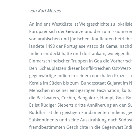
von Karl Mertes
An Indiens Westküste ist Weltgeschichte zu lokalisi
Europäer sich der Gewürze und der zu missioniere
von arabischen und jüdischen Kaufleuten betriebe
landete 1498 der Portugiese Vasco da Gama, nachd
Indien entdeckt hatte und dort ankam, wo eigentli
Einmarsch indischer Truppen in Goa die Vorherrsch
Den Schauplätzen dieser konfliktreichen Ost-West
gegenwärtige Indien in seinem epochalen Prozess 
Kerala im Süden bis zum Bundesstaat Gujarat im No
Menschen in seiner einzigartigen Faszination, kultu
die Backwaters, Cochin, Bangalore, Hampi, Goa, B
Es ist Rüdiger Sieberts dritte Annäherung an den 
Buddha“ ist den geistigen Fundamenten Indiens ge
Subkontinents und seine Ausstrahlung nach Südost
fremdbestimmten Geschichte in die Gegenwart Indi