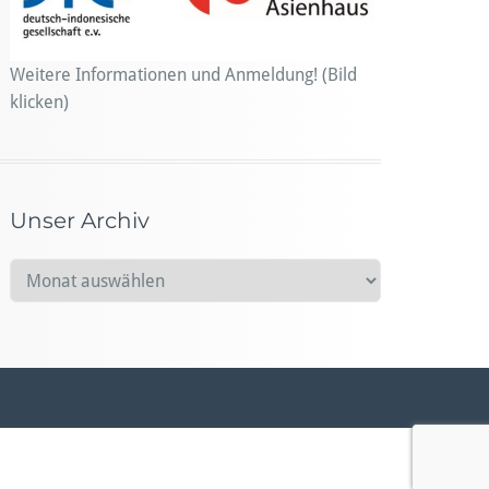
Weitere Informationen und Anmeldung! (Bild
klicken)
Unser Archiv
U
n
s
e
r
A
r
c