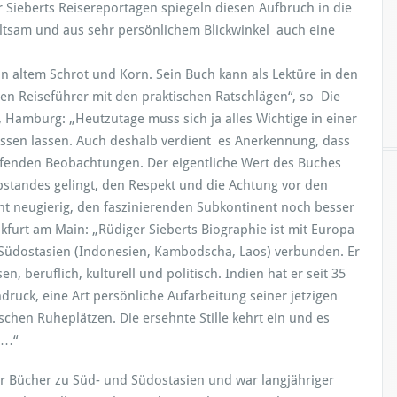
er Sieberts Reisereportagen spiegeln diesen Aufbruch in die
ltsam und aus sehr persönlichem Blickwinkel auch eine
von altem Schrot und Korn. Sein Buch kann als Lektüre in den
n Reiseführer mit den praktischen Ratschlägen“, so Die
, Hamburg: „Heutzutage muss sich ja alles Wichtige in einer
sen lassen. Auch deshalb verdient es Anerkennung, dass
greifenden Beobachtungen. Der eigentliche Wert des Buches
Abstandes gelingt, den Respekt und die Achtung vor den
ht neugierig, den faszinierenden Subkontinent noch besser
nkfurt am Main: „Rüdiger Sieberts Biographie ist mit Europa
d Südostasien (Indonesien, Kambodscha, Laos) verbunden. Er
, beruflich, kulturell und politisch. Indien hat er seit 35
druck, eine Art persönliche Aufarbeitung seiner jetzigen
chen Ruheplätzen. Die ersehnte Stille kehrt ein und es
’…“
her Bücher zu Süd- und Südostasien und war langjähriger