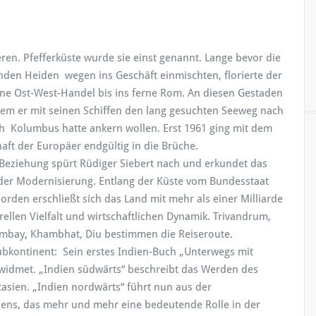
eren. Pfefferküste wurde sie einst genannt. Lange bevor die
nden Heiden wegen ins Geschäft einmischten, florierte der
ne Ost-West-Handel bis ins ferne Rom. An diesen Gestaden
em er mit seinen Schiffen den lang gesuchten Seeweg nach
ch Kolumbus hatte ankern wollen. Erst 1961 ging mit dem
aft der Europäer endgültig in die Brüche.
-Beziehung spürt Rüdiger Siebert nach und erkundet das
der Modernisierung. Entlang der Küste vom Bundesstaat
rden erschließt sich das Land mit mehr als einer Milliarde
rellen Vielfalt und wirtschaftlichen Dynamik. Trivandrum,
ombay, Khambhat, Diu bestimmen die Reiseroute.
Subkontinent: Sein erstes Indien-Buch „Unterwegs mit
widmet. „Indien südwärts“ beschreibt das Werden des
asien. „Indien nordwärts“ führt nun aus der
ens, das mehr und mehr eine bedeutende Rolle in der